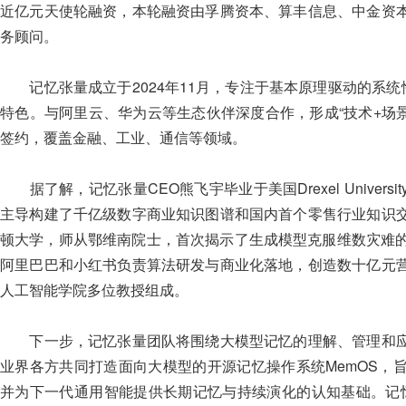
近亿元天使轮融资，本轮融资由孚腾资本、算丰信息、中金资
务顾问。
记忆张量成立于2024年11月，专注于基本原理驱动的系统
特色。与阿里云、华为云等生态伙伴深度合作，形成“技术+场
签约，覆盖金融、工业、通信等领域。
据了解，记忆张量CEO熊飞宇毕业于美国Drexel Univer
主导构建了千亿级数字商业知识图谱和国内首个零售行业知识
顿大学，师从鄂维南院士，首次揭示了生成模型克服维数灾难的
阿里巴巴和小红书负责算法研发与商业化落地，创造数十亿元
人工智能学院多位教授组成。
下一步，记忆张量团队将围绕大模型记忆的理解、管理和应
业界各方共同打造面向大模型的开源记忆操作系统MemOS，
并为下一代通用智能提供长期记忆与持续演化的认知基础。记忆张