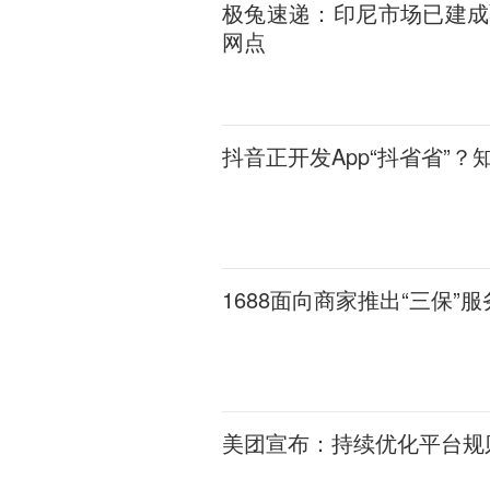
极兔速递：印尼市场已建成覆
网点
抖音正开发App“抖省省”
1688面向商家推出“三保”服
美团宣布：持续优化平台规