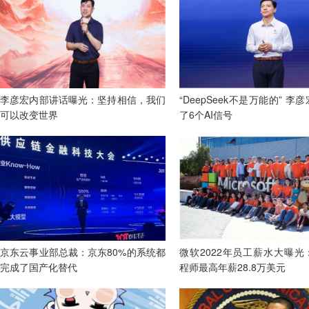
李彦宏内部讲话曝光：坚持相信，我们
“DeepSeek不是万能的” 李
可以改变世界
了6个AI信号
京东云事业部总裁：京东80%的系统都
微软2022年员工薪水大曝光
完成了国产化替代
程师最高年薪28.8万美元