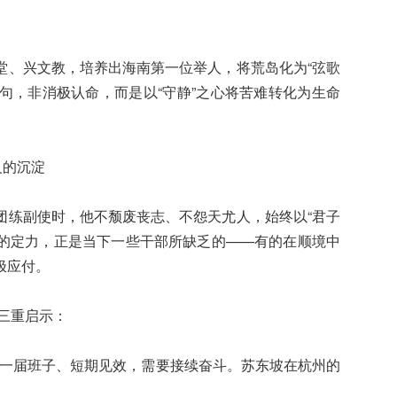
堂、兴文教，培养出海南第一位举人，将荒岛化为“弦歌
之句，非消极认命，而是以“守静”之心将苦难转化为生命
义的沉淀
团练副使时，他不颓废丧志、不怨天尤人，始终以“君子
”的定力，正是当下一些干部所缺乏的——有的在顺境中
极应付。
三重启示：
可能一届班子、短期见效，需要接续奋斗。苏东坡在杭州的