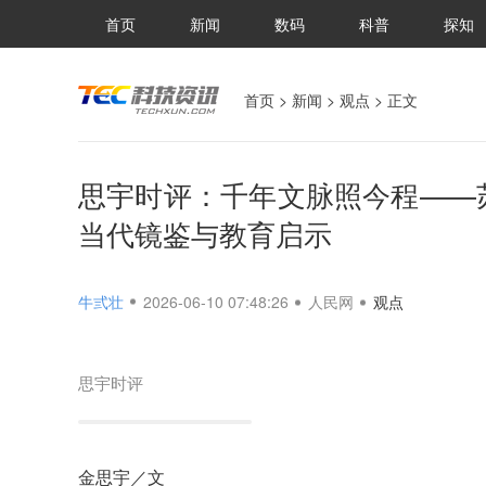
首页
新闻
数码
科普
探知
首页
>
新闻
>
观点
> 正文
思宇时评：千年文脉照今程——
当代镜鉴与教育启示
牛弎壮
2026-06-10 07:48:26
人民网
观点
思宇时评
金思宇／文