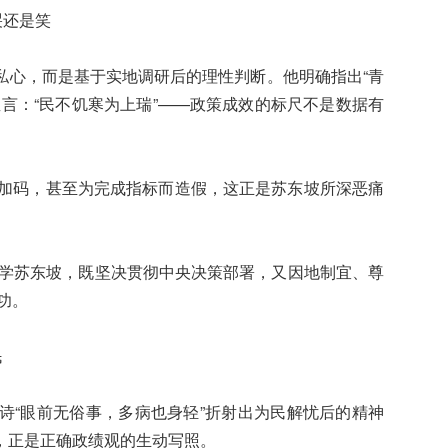
哭还是笑
私心，而是基于实地调研后的理性判断。他明确指出“青
言：“民不饥寒为上瑞”——政策成效的标尺不是数据有
层层加码，甚至为完成指标而造假，这正是苏东坡所深恶痛
当学苏东坡，既坚决贯彻中央决策部署，又因地制宜、尊
功。
民
诗“眼前无俗事，多病也身轻”折射出为民解忧后的精神
，正是正确政绩观的生动写照。