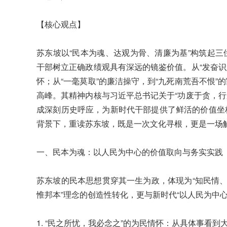
【核心观点】
苏东坡以“民本为魂、达观为骨、清廉为基”构筑起
干部树立正确政绩观具有深远的镜鉴价值。从“发奋识
怀；从“一毫莫取”的廉洁操守，到“九死南荒吾不恨
高峰。其精神内核与习近平总书记关于“功废于贪，行
成深刻历史呼应，为新时代干部提供了鲜活的价值坐
背景下，重读苏东坡，既是一次文化寻根，更是一场
一、民本为魂：以人民为中心的价值取向与务实实践
苏东坡的民本思想贯穿其一生为政，体现为“知民情、
惟邦本”理念的创造性转化，更与新时代“以人民为中
1. “民之所忧，我必念之”的为民情怀：从具体事看到