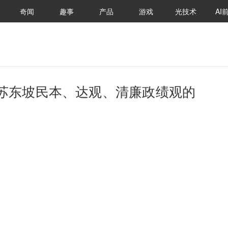
奇闻
趣事
产品
游戏
光技术
AI
苏东坡民本、达观、清廉政绩观的