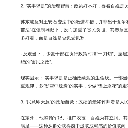
2. “实事求是”的治理智慧：政策好不好，要看百姓是
苏东坡反对王安石变法中的激进举措，并非出于党争
苗法”在强制摊派下，反而加重了贫民负担。其奏章直
多好看，而是百姓是否免受饥寒。
· 反观当下，少数干部在执行政策时搞“一刀切”、
绝的“害民之政”。
现实启示： 实事求是是正确政绩观的生命线。干部
重规律，多做“雪中送炭”的实事，少做“锦上添花”的虚
3. “民意即天意”的政治自觉：政绩的最终评判者是人
在定州，他整顿军纪、推广农技，百姓为其立祠。其
满足——这种从群众获得感中汲取成就感的价值取向