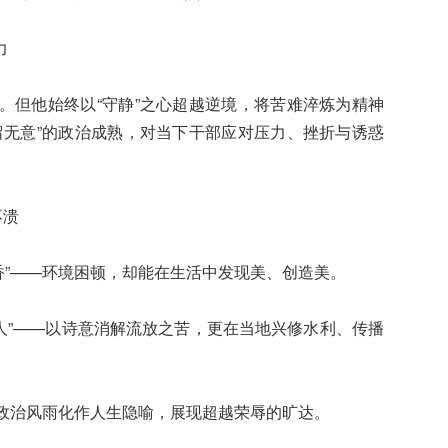
力
。但他始终以“守静”之心超越逆境，将苦难淬炼为精神
留无意”的政治成熟，对当下干部应对压力、挫折与诱惑
不溃
笋香”——环境困顿，却能在生活中发现美、创造美。
南人”——以诗意消解流放之苦，更在当地兴修水利、传播
将政治风雨化作人生隐喻，展现超越荣辱的旷达。