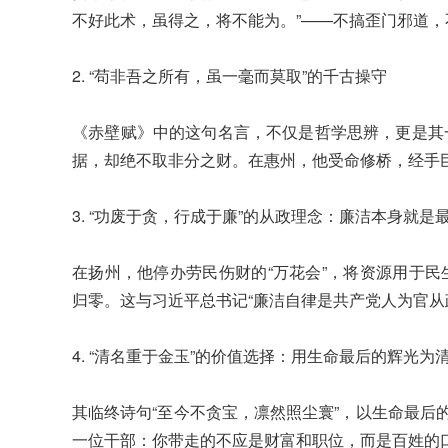
不好此术，虽得之，将不能为。”——不搞歪门邪道
2. “苟非吾之所有，虽一毫而莫取”的千古操守
《赤壁赋》中的这句名言，不仅是哲学思辨，更是其
据，却绝不取非分之财。在惠州，他受命修桥，经手
3. “功废于贪，行成于廉”的从政理念：廉洁本身就是
在扬州，他停办劳民伤财的“万花会”，将资源用于
归零。这与习近平总书记“廉洁自律是共产党人为官从
4. “清名重于金玉”的价值选择：用生命最后的辉光为
其临终诗句“至今不贪宝，凛然照尘寰”，以生命最后
一位干部：你带走的不应是财富和职位，而是百姓的