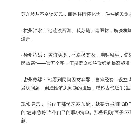
苏东坡从不空谈爱民，而是将情怀化为一件件解民倒
· 杭州治水： 他疏浚西湖、筑苏堤、建医坊，解决杭
遗产。
· 徐州抗洪： 黄河决堤，他身披蓑衣、亲驻城头，
民益亲”——这五个字，正是群众检验政绩的最高标准
· 密州救婴： 他看到民间因贫弃婴，自筹经费、设立
发现问题、创造性解决问题的担当，堪称古代版“民生
现实启示： 当代干部学习苏东坡，就要力戒“唯GD
的“急难愁盼”当作自己的履职清单。那些只顾“面子”不
颜。