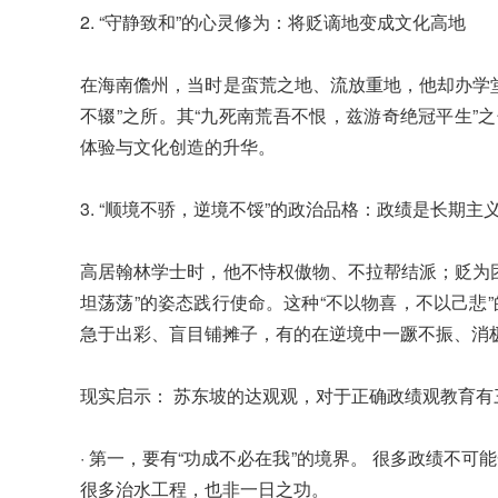
2. “守静致和”的心灵修为：将贬谪地变成文化高地
在海南儋州，当时是蛮荒之地、流放重地，他却办学
不辍”之所。其“九死南荒吾不恨，兹游奇绝冠平生”
体验与文化创造的升华。
3. “顺境不骄，逆境不馁”的政治品格：政绩是长期主
高居翰林学士时，他不恃权傲物、不拉帮结派；贬为
坦荡荡”的姿态践行使命。这种“不以物喜，不以己悲
急于出彩、盲目铺摊子，有的在逆境中一蹶不振、消
现实启示： 苏东坡的达观观，对于正确政绩观教育有
· 第一，要有“功成不必在我”的境界。 很多政绩不
很多治水工程，也非一日之功。