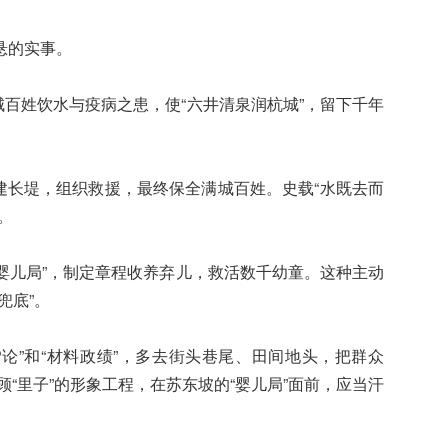
悬的实事。
城百姓饮水与疫病之患，使“六井清泉润杭城”，留下千年
督建长堤，组织救援，最终保全满城百姓。史载“水既去而
。
“婴儿局”，制定章程收养弃儿，救活数千幼童。这种主动
兜底”。
P论”和“材料政绩”，多去街头巷尾、田间地头，把群众
顾“里子”的形象工程，在苏东坡的“婴儿局”面前，应当汗