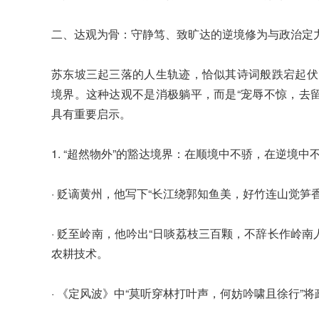
二、达观为骨：守静笃、致旷达的逆境修为与政治定
苏东坡三起三落的人生轨迹，恰似其诗词般跌宕起伏
境界。这种达观不是消极躺平，而是“宠辱不惊，去
具有重要启示。
1. “超然物外”的豁达境界：在顺境中不骄，在逆境中
· 贬谪黄州，他写下“长江绕郭知鱼美，好竹连山觉
· 贬至岭南，他吟出“日啖荔枝三百颗，不辞长作岭
农耕技术。
· 《定风波》中“莫听穿林打叶声，何妨吟啸且徐行”