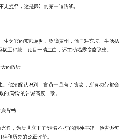
，不走捷径，这是廉洁的第一道防线。
一生为官的实践写照。贬谪黄州，他自耕东坡、生活拮
巨额工程款，账目一清二白，还主动揭露贪腐隐患。
最大的政绩
民生。他清醒认识到，官员一旦有了贪念，所有功劳都会
政的底线”的告诫高度一致。
清廉背书
的光辉，为后世立下了“清名不朽”的精神丰碑。他告诉每
口碑和历史的公正评价。