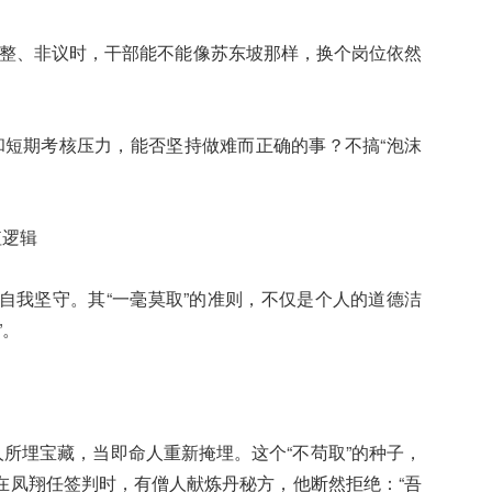
、调整、非议时，干部能不能像苏东坡那样，换个岗位依然
气和短期考核压力，能否坚持做难而正确的事？不搞“泡沫
值逻辑
自我坚守。其“一毫莫取”的准则，不仅是个人的道德洁
”。
人所埋宝藏，当即命人重新掩埋。这个“不苟取”的种子，
在凤翔任签判时，有僧人献炼丹秘方，他断然拒绝：“吾