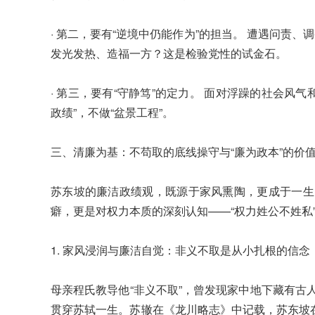
· 第二，要有“逆境中仍能作为”的担当。 遭遇问责
发光发热、造福一方？这是检验党性的试金石。
· 第三，要有“守静笃”的定力。 面对浮躁的社会风
政绩”，不做“盆景工程”。
三、清廉为基：不苟取的底线操守与“廉为政本”的价
苏东坡的廉洁政绩观，既源于家风熏陶，更成于一生
癖，更是对权力本质的深刻认知——“权力姓公不姓私
1. 家风浸润与廉洁自觉：非义不取是从小扎根的信念
母亲程氏教导他“非义不取”，曾发现家中地下藏有古
贯穿苏轼一生。苏辙在《龙川略志》中记载，苏东坡