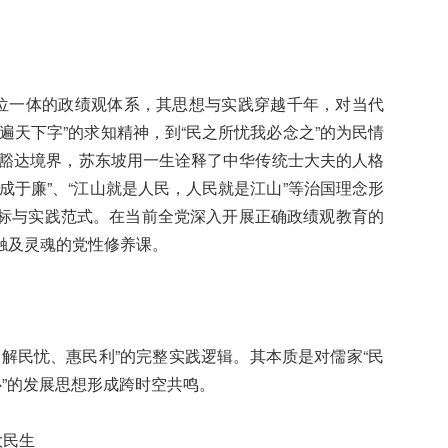
三位一体的政绩观体系，其思想与实践穿越千年，对当代
遍天下字”的求知精神，到“民之所忧我必念之”的为民情
”的豁达境界，苏东坡用一生诠释了中华传统士大夫的人格
成于廉”、“江山就是人民，人民就是江山”等治国理念形
标与实践范式。在当前全党深入开展正确政绩观教育的
触及灵魂的党性修养课。
解民忧、惠民利”的完整实践逻辑。其本质是对儒家“民
心”的发展思想形成跨时空共鸣。
大民生