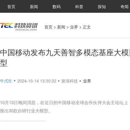
首页
新闻
数码
科普
探知
奇闻
首页
>
新闻
>
业界
> 正文
中国移动发布九天善智多模态基座大模
型
牛弎壮
2024-10-14 13:30:32
新浪科技
业界
10月13日晚间消息，在近日的中国移动全球合作伙伴大会主论坛
推出30款自研行业大模型。