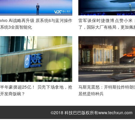
vivo AI战略再升级 原系统6与蓝河操作
雷军谈保时捷微博点赞小米
系统3全面智能化
了，国际大厂有格局，更加佩
半年豪掷超25亿！ 贝壳下场拿地，抢
马斯克震怒：开特斯拉炸特朗
开发商饭碗？
居然是特种兵
©2018 科技巴巴版权所有
www.techxun.com