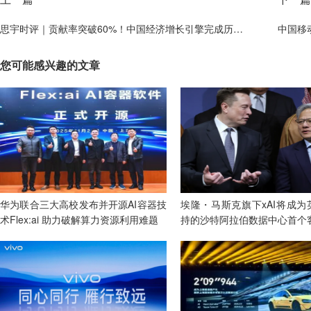
思宇时评｜贡献率突破60%！中国经济增长引擎完成历史性"换挡"
中国移动
您可能感兴趣的文章
华为联合三大高校发布并开源AI容器技
埃隆・马斯克旗下xAI将成为
术Flex:ai 助力破解算力资源利用难题
持的沙特阿拉伯数据中心首个