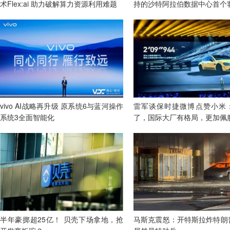
术Flex:ai 助力破解算力资源利用难题
持的沙特阿拉伯数据中心首个
vivo AI战略再升级 原系统6与蓝河操作
雷军谈保时捷微博点赞小米
系统3全面智能化
了，国际大厂有格局，更加佩
半年豪掷超25亿！ 贝壳下场拿地，抢
马斯克震怒：开特斯拉炸特朗