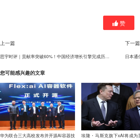
赞
上一篇
下一篇
思宇时评｜贡献率突破60%！中国经济增长引擎完成历史性"换挡"
日本通
您可能感兴趣的文章
华为联合三大高校发布并开源AI容器技
埃隆・马斯克旗下xAI将成为