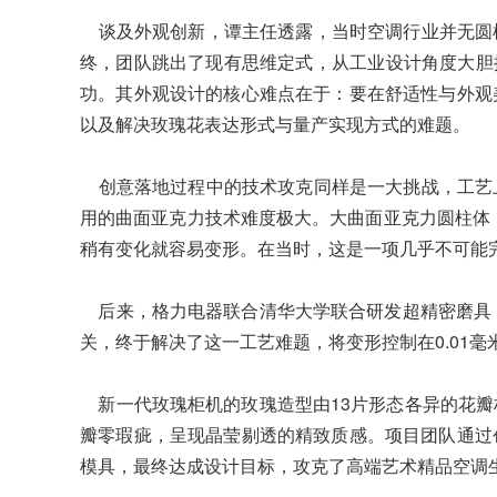
谈及外观创新，谭主任透露，当时空调行业并无圆
终，团队跳出了现有思维定式，从工业设计角度大胆提
功。其外观设计的核心难点在于：要在舒适性与外观
以及解决玫瑰花表达形式与量产实现方式的难题。
创意落地过程中的技术攻克同样是一大挑战，工艺
用的曲面亚克力技术难度极大。大曲面亚克力圆柱体，
稍有变化就容易变形。在当时，这是一项几乎不可能
后来，格力电器联合清华大学联合研发超精密磨具，
关，终于解决了这一工艺难题，将变形控制在0.01毫
新一代玫瑰柜机的玫瑰造型由13片形态各异的花瓣
瓣零瑕疵，呈现晶莹剔透的精致质感。项目团队通过
模具，最终达成设计目标，攻克了高端艺术精品空调