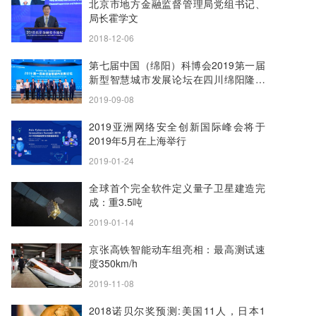
北京市地方金融监督管理局党组书记、
局长霍学文
2018-12-06
第七届中国（绵阳）科博会2019第一届
新型智慧城市发展论坛在四川绵阳隆重
召开
2019-09-08
2019亚洲网络安全创新国际峰会将于
2019年5月在上海举行
2019-01-24
全球首个完全软件定义量子卫星建造完
成：重3.5吨
2019-01-14
京张高铁智能动车组亮相：最高测试速
度350km/h
2019-11-08
2018诺贝尔奖预测:美国11人，日本1