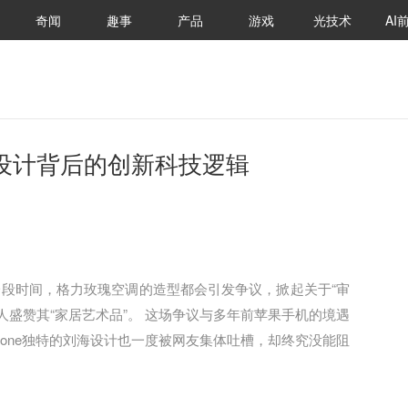
奇闻
趣事
产品
游戏
光技术
AI
设计背后的创新科技逻辑
段时间，格力玫瑰空调的造型都会引发争议，掀起关于“审
有人盛赞其“家居艺术品”。 这场争议与多年前苹果手机的境遇
hone独特的刘海设计也一度被网友集体吐槽，却终究没能阻