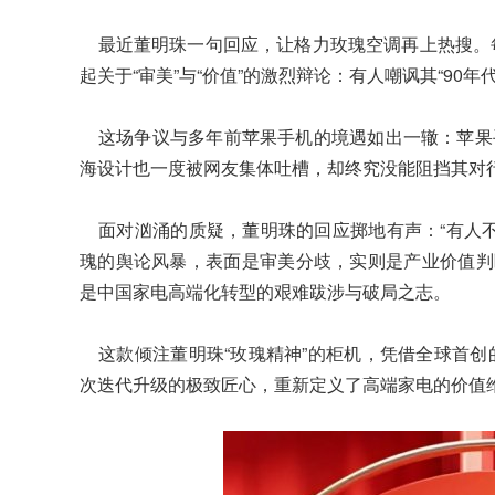
最近董明珠一句回应，让格力玫瑰空调再上热搜。
起关于“审美”与“价值”的激烈辩论：有人嘲讽其“90年
这场争议与多年前苹果手机的境遇如出一辙：苹果手机
海设计也一度被网友集体吐槽，却终究没能阻挡其对
面对汹涌的质疑，董明珠的回应掷地有声：“有人不
瑰的舆论风暴，表面是审美分歧，实则是产业价值判
是中国家电高端化转型的艰难跋涉与破局之志。
这款倾注董明珠“玫瑰精神”的柜机，凭借全球首创
次迭代升级的极致匠心，重新定义了高端家电的价值