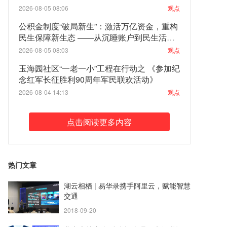
2026-08-05 08:06
观点
公积金制度“破局新生”：激活万亿资金，重构
民生保障新生态 ——从沉睡账户到民生活
水：一场关乎亿万家庭的制度性觉醒
2026-08-05 08:03
观点
玉海园社区“一老一小”工程在行动之 《参加纪
念红军长征胜利90周年军民联欢活动》
2026-08-04 14:13
观点
点击阅读更多内容
热门文章
湖云相栖 | 易华录携手阿里云，赋能智慧
交通
2018-09-20