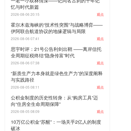
一老一小双林情深——记同名古刹的千年记
忆与时代新篇
2026-08-06 20:15
观点
霍尔木兹海峡的“技术性突围”与战略博弈——
伊阿联合航道协议的地缘逻辑与局限
2026-08-06 07:41
观点
思宇时评：21号公告利剑出鞘 ——离岸信托
全周期征税终结“隐身传富”时代
2026-08-06 07:38
观点
“新质生产力本身就是绿色生产力”的深度阐释
与实践路径
2026-08-05 08:11
观点
公积金制度的历史性转身：从“购房工具”迈
向“住房全生命周期保障”
2026-08-05 08:09
观点
10万亿公积金“苏醒”：一场关乎2亿人的制度
破冰