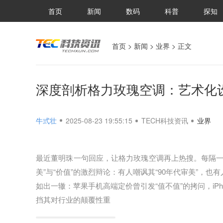
首页
新闻
数码
科普
探知
首页
>
新闻
>
业界
> 正文
深度剖析格力玫瑰空调：艺术化
牛弎壮
2025-08-23 19:55:15
TECH科技资讯
业界
最近董明珠一句回应，让格力玫瑰空调再上热搜。每隔一
美”与“价值”的激烈辩论：有人嘲讽其“90年代审美”，也
如出一辙：苹果手机高端定价曾引发“值不值”的拷问，iP
挡其对行业的颠覆性重