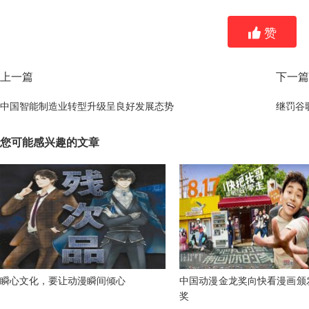
赞
上一篇
下一篇
中国智能制造业转型升级呈良好发展态势
继罚谷
您可能感兴趣的文章
瞬心文化，要让动漫瞬间倾心
中国动漫金龙奖向快看漫画颁
奖