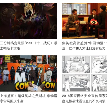
三分钟搞定最强Boss 《十二战纪》暴
集英社高管盛赞“中国动漫”
走帕斯卡攻略
速，佳作和人才让日漫有压力
上海盛事！超级英雄之父斯坦·李动漫
2018国家网络安全宣传周系
宇宙展国庆来袭
盘点极易泄露信息的不良习惯