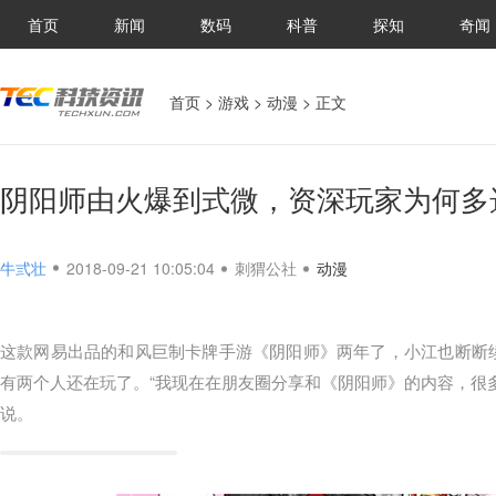
首页
新闻
数码
科普
探知
奇闻
首页
>
游戏
>
动漫
> 正文
阴阳师由火爆到式微，资深玩家为何多选
牛弎壮
2018-09-21 10:05:04
刺猬公社
动漫
这款网易出品的和风巨制卡牌手游《阴阳师》两年了，小江也断断
有两个人还在玩了。“我现在在朋友圈分享和《阴阳师》的内容，很
说。