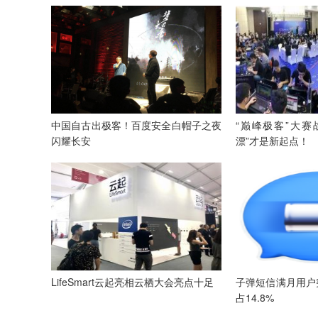
中国自古出极客！百度安全白帽子之夜
“巅峰极客”大赛
闪耀长安
漂”才是新起点！
LifeSmart云起亮相云栖大会亮点十足
子弹短信满月用户突
占14.8%