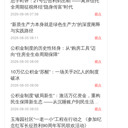
思宇时评：21号公告利剑出鞘 ——离岸信托
全周期征税终结“隐身传富”时代
2026-08-06 07:38
观点
“新质生产力本身就是绿色生产力”的深度阐释
与实践路径
2026-08-05 08:11
观点
公积金制度的历史性转身：从“购房工具”迈
向“住房全生命周期保障”
2026-08-05 08:09
观点
10万亿公积金“苏醒”：一场关乎2亿人的制度
破冰
2026-08-05 08:06
观点
公积金制度“破局新生”：激活万亿资金，重构
民生保障新生态 ——从沉睡账户到民生活
水：一场关乎亿万家庭的制度性觉醒
2026-08-05 08:03
观点
玉海园社区“一老一小”工程在行动之 《参加纪
念红军长征胜利90周年军民联欢活动》