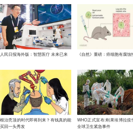
人民日报海外版：智慧医疗 未来已来
《自然》重磅：癌细胞有腐蚀
根治秃顶的时代即将到来？有钱真的能
WHO正式宣布:刚果埃博拉疫
买回一头秀发
全球卫生紧急事件