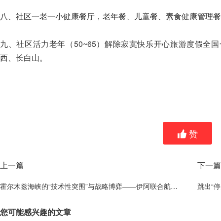
八、社区一老一小健康餐厅，老年餐、儿童餐、素食健康管理餐
九、社区活力老年（50~65）解除寂寞快乐开心旅游度假全
西、长白山。
赞
上一篇
下一篇
霍尔木兹海峡的“技术性突围”与战略博弈——伊阿联合航道协议的地缘逻辑与局限
跳出“
您可能感兴趣的文章