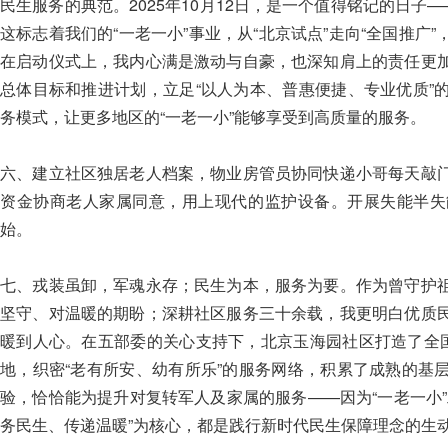
民生服务的典范。2025年10月12日，是一个值得铭记的日子
这标志着我们的“一老一小”事业，从“北京试点”走向“全国推广
在启动仪式上，我内心满是激动与自豪，也深知肩上的责任更
总体目标和推进计划，立足“以人为本、普惠便捷、专业优质”
务模式，让更多地区的“一老一小”能够享受到高质量的服务。
六、建立社区独居老人档案，物业房管员协同快递小哥每天敲
资金协商老人家属同意，用上现代的监护设备。开展失能半失
始。
七、戎装虽卸，军魂永存；民生为本，服务为要。作为曾守护
坚守、对温暖的期盼；深耕社区服务三十余载，我更明白优质
暖到人心。在五部委的关心支持下，北京玉海园社区打造了全国
地，织密“老有所安、幼有所乐”的服务网络，积累了成熟的基
验，恰恰能为提升对复转军人及家属的服务——因为“一老一小
务民生、传递温暖”为核心，都是践行新时代民生保障理念的生