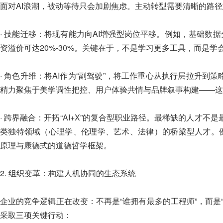
面对AI浪潮，被动等待只会加剧焦虑。主动转型需要清晰的路
· 技能迁移：将现有能力向AI增强型岗位平移。例如，基础数据
资溢价可达20%-30%。关键在于，不是学习更多工具，而是学
· 角色升维：将AI作为“副驾驶”，将工作重心从执行层拉升到策略层
精力聚焦于美学调性把控、用户体验共情与品牌叙事构建——这
· 跨界融合：开拓“AI+X”的复合型职业路径。最稀缺的人才
类独特领域（心理学、伦理学、艺术、法律）的桥梁型人才。例
原理与康德式的道德哲学框架。
2. 组织变革：构建人机协同的生态系统
企业的竞争逻辑正在改变：不再是“谁拥有最多的工程师”，而是
采取三项关键行动：