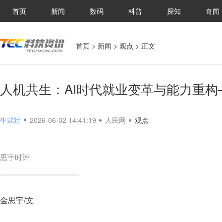
首页
新闻
数码
科普
探知
奇闻
首页
>
新闻
>
观点
> 正文
人机共生：AI时代就业变革与能力重
牛弎壮
2026-06-02 14:41:19
人民网
观点
思宇时评
金思宇/文