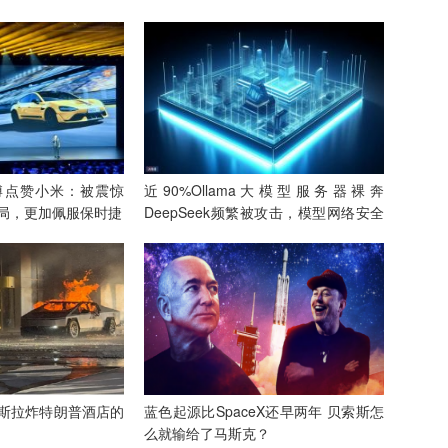
博点赞小米：被震惊
近90%Ollama大模型服务器裸奔
局，更加佩服保时捷
DeepSeek频繁被攻击，模型网络安全
何解？
斯拉炸特朗普酒店的
蓝色起源比SpaceX还早两年 贝索斯怎
么就输给了马斯克？