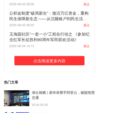
2026-08-05 08:06
观点
公积金制度“破局新生”：激活万亿资金，重构
民生保障新生态 ——从沉睡账户到民生活
水：一场关乎亿万家庭的制度性觉醒
2026-08-05 08:03
观点
玉海园社区“一老一小”工程在行动之 《参加纪
念红军长征胜利90周年军民联欢活动》
2026-08-04 14:13
观点
点击阅读更多内容
热门文章
湖云相栖 | 易华录携手阿里云，赋能智慧
交通
2018-09-20