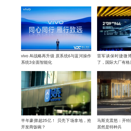
vivo AI战略再升级 原系统6与蓝河操作
雷军谈保时捷微
系统3全面智能化
了，国际大厂有格
半年豪掷超25亿！ 贝壳下场拿地，抢
马斯克震怒：开特
开发商饭碗？
居然是特种兵