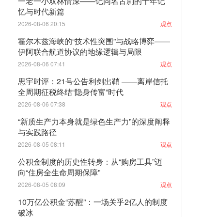
一老一小双林情深——记同名古刹的千年记
忆与时代新篇
2026-08-06 20:15
观点
霍尔木兹海峡的“技术性突围”与战略博弈——
伊阿联合航道协议的地缘逻辑与局限
2026-08-06 07:41
观点
思宇时评：21号公告利剑出鞘 ——离岸信托
全周期征税终结“隐身传富”时代
2026-08-06 07:38
观点
“新质生产力本身就是绿色生产力”的深度阐释
与实践路径
2026-08-05 08:11
观点
公积金制度的历史性转身：从“购房工具”迈
向“住房全生命周期保障”
2026-08-05 08:09
观点
10万亿公积金“苏醒”：一场关乎2亿人的制度
破冰