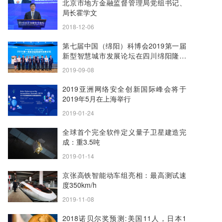
北京市地方金融监督管理局党组书记、
局长霍学文
2018-12-06
第七届中国（绵阳）科博会2019第一届
新型智慧城市发展论坛在四川绵阳隆重
召开
2019-09-08
2019亚洲网络安全创新国际峰会将于
2019年5月在上海举行
2019-01-24
全球首个完全软件定义量子卫星建造完
成：重3.5吨
2019-01-14
京张高铁智能动车组亮相：最高测试速
度350km/h
2019-11-08
2018诺贝尔奖预测:美国11人，日本1