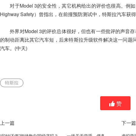
对于Model 3的安全性，其它机构给出的评价也很高。例如，公路安全保险
Highway Safety）曾指出，在前撞预防测试中，特斯拉汽车获得“
外界对Model 3的评价总体很好，但也有一些批评的声音存在
的制动距离比其它汽车短，后来特斯拉升级软件解决这一问题
汽车。(中天)
特斯拉
赞
上一篇
下一篇
“印钞还债”能拯救中国经济吗？——一场关于货币、债务与改革路径的深度辨析
虚拟货