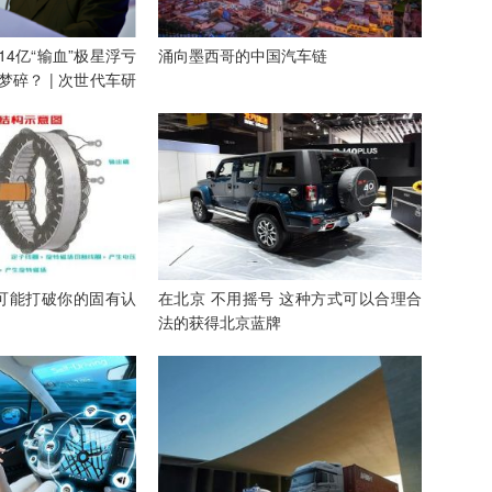
4亿“输血”极星浮亏
涌向墨西哥的中国汽车链
梦碎？ | 次世代车研
可能打破你的固有认
在北京 不用摇号 这种方式可以合理合
法的获得北京蓝牌