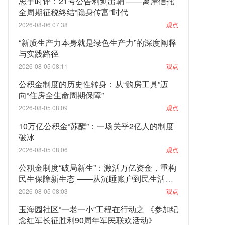
思宇时评：21号公告利剑出鞘 ——离岸信托
全周期征税终结“隐身传富”时代
2026-08-06 07:38
观点
“新质生产力本身就是绿色生产力”的深度阐释
与实践路径
2026-08-05 08:11
观点
公积金制度的历史性转身：从“购房工具”迈
向“住房全生命周期保障”
2026-08-05 08:09
观点
10万亿公积金“苏醒”：一场关乎2亿人的制度
破冰
2026-08-05 08:06
观点
公积金制度“破局新生”：激活万亿资金，重构
民生保障新生态 ——从沉睡账户到民生活
水：一场关乎亿万家庭的制度性觉醒
2026-08-05 08:03
观点
玉海园社区“一老一小”工程在行动之 《参加纪
念红军长征胜利90周年军民联欢活动》