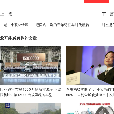
上一篇
下一篇
一老一小双林情深——记同名古刹的千年记忆与时代新篇
时空是
您可能感兴趣的文章
比亚迪宣布第1500万辆新能源车下线
李书福被坑惨了：14亿“输血
腾势N8L第15000台成里程碑车型
50%，吉利全球化梦碎？ | 
所