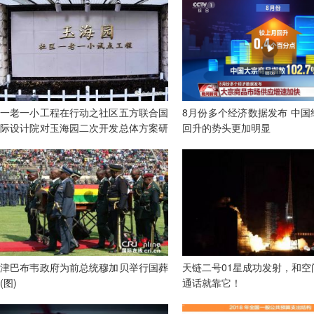
一老一小工程在行动之社区五方联合国
8月份多个经济数据发布 中国
际设计院对玉海园二次开发总体方案研
回升的势头更加明显
讨会盛大举行
津巴布韦政府为前总统穆加贝举行国葬
天链二号01星成功发射，和空
(图)
通话就靠它！