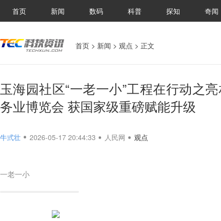
首页
新闻
数码
科普
探知
奇闻
首页
>
新闻
>
观点
> 正文
玉海园社区“一老一小”工程在行动之
务业博览会 获国家级重磅赋能升级
牛弎壮
2026-05-17 20:44:33
人民网
观点
一老一小