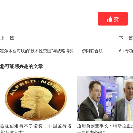
赞
上一篇
下一篇
霍尔木兹海峡的“技术性突围”与战略博弈——伊阿联合航道协议的地缘逻辑与局限
AI+
您可能感兴趣的文章
循规蹈矩得不了诺奖，中国亟待培
通用前副董事长：特斯拉正
养“叛逆人才”
一两年内必破产