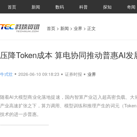
首页
新闻
数码
科普
探知
奇闻
首页
>
新闻
>
业界
> 正文
压降Token成本 算电协同推动普惠AI发
牛弎壮
2026-06-10 09:18:23
证券时报
业界
随着AI大模型商业化落地提速，国内智算产业迈入超高密负载、大
产业高速扩张之下，算力调用、模型训练和推理产生的词元（Toke
技术的进一步普惠。