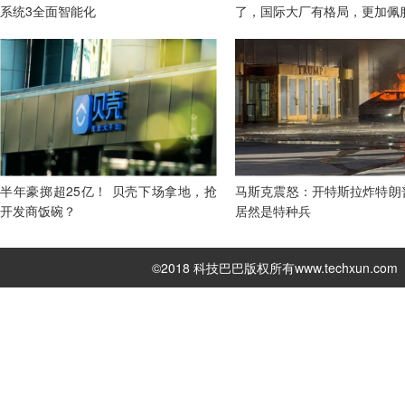
系统3全面智能化
了，国际大厂有格局，更加佩
半年豪掷超25亿！ 贝壳下场拿地，抢
马斯克震怒：开特斯拉炸特朗
开发商饭碗？
居然是特种兵
©2018 科技巴巴版权所有
www.techxun.com