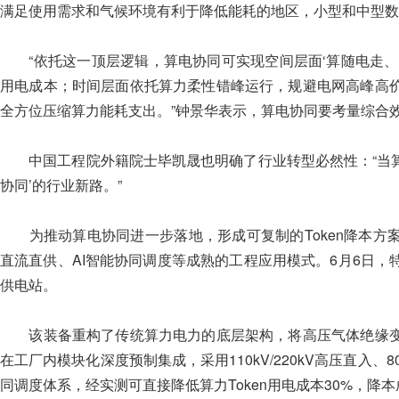
满足使用需求和气候环境有利于降低能耗的地区，小型和中型数
“依托这一顶层逻辑，算电协同可实现空间层面‘算随电走、
用电成本；时间层面依托算力柔性错峰运行，规避电网高峰高
全方位压缩算力能耗支出。”钟景华表示，算电协同要考量综合效
中国工程院外籍院士毕凯晟也明确了行业转型必然性：“当算
协同’的行业新路。”
为推动算电协同进一步落地，形成可复制的Token降本方
直流直供、AI智能协同调度等成熟的工程应用模式。6月6日
供电站。
该装备重构了传统算力电力的底层架构，将高压气体绝缘变
在工厂内模块化深度预制集成，采用110kV/220kV高压直入、
同调度体系，经实测可直接降低算力Token用电成本30%，降