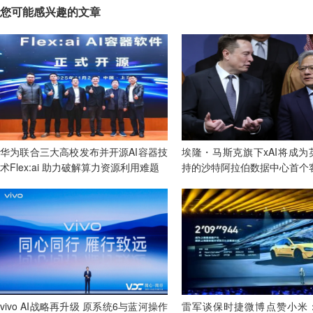
您可能感兴趣的文章
华为联合三大高校发布并开源AI容器技
埃隆・马斯克旗下xAI将成为
术Flex:ai 助力破解算力资源利用难题
持的沙特阿拉伯数据中心首个
vivo AI战略再升级 原系统6与蓝河操作
雷军谈保时捷微博点赞小米