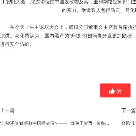
工智能大会，此次论坛由中国发改委及其工业和网络空间部门
的实力。受邀客人包括马云、马化
在今天上午主论坛大会上，腾讯公司董事会主席兼首席执行
演讲。马化腾认为，国内黑产的“升级”例如病毒分发更加隐秘
进行安全防护。
赞
上一篇
下一篇
“印钞还债”能拯救中国经济吗？——一场关于货币、债务与改革路径的深度辨析
台风“