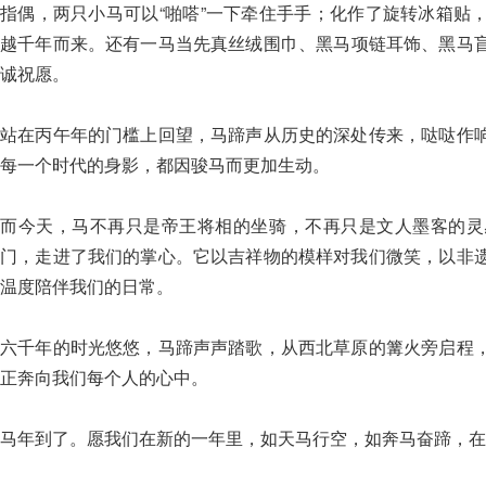
指偶，两只小马可以“啪嗒”一下牵住手手；化作了旋转冰箱贴
越千年而来。还有一马当先真丝绒围巾、黑马项链耳饰、黑马
诚祝愿。
站在丙午年的门槛上回望，马蹄声从历史的深处传来，哒哒作
每一个时代的身影，都因骏马而更加生动。
而今天，马不再只是帝王将相的坐骑，不再只是文人墨客的灵
门，走进了我们的掌心。它以吉祥物的模样对我们微笑，以非
温度陪伴我们的日常。
六千年的时光悠悠，马蹄声声踏歌，从西北草原的篝火旁启程
正奔向我们每个人的心中。
马年到了。愿我们在新的一年里，如天马行空，如奔马奋蹄，在