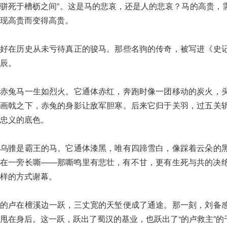
骈死于槽枥之间”。这是马的悲哀，还是人的悲哀？马的高贵，
现高贵而变得高贵。
好在历史从未亏待真正的骏马。那些名驹的传奇，被写进《史
辰。
赤兔马一生如烈火。它通体赤红，奔跑时像一团移动的炭火，
画戟之下，赤兔的身影让敌军胆寒。后来它归于关羽，过五关
忠义的底色。
乌骓是霸王的马。它通体漆黑，唯有四蹄雪白，像踩着云朵的
在一旁长嘶——那嘶鸣里有悲壮，有不甘，更有生死与共的决
样的方式谢幕。
的卢在檀溪边一跃，三丈宽的天堑便成了通途。那一刻，刘备
甩在身后。这一跃，跃出了蜀汉的基业，也跃出了“的卢救主”的