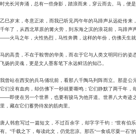
时光长河奔涌，总有一些身影，踏浪而来，穿云而去。马，便是
乙巳岁末，冬意正浓，而我已听见丙午年的马蹄声从远处传来
千年了，从西北草原的篝火旁，到东海之滨的浪花前，马蹄声
——火马之年，火性热烈，马性奔腾，这样的年份，仿佛天生就
马的高贵，不在于鞍辔的华美，而在于它与人类文明同行的姿
飞扬的灵魂，更是文人墨客笔下永远鲜活的知己。
我曾站在西安的兵马俑坑前，看那八千陶马列阵而立。那是公
它们没有血肉，却仿佛下一秒就要嘶鸣；它们静默了两千年，
——即便在另一个世界，也要有骏马为他开道。世界八大奇迹
里，藏在它们蓄势待发的筋肉里。
唐人韩愈写过一篇短文，不过百余字，却字字千钧：“世有伯
有。”千载之下，每读此文，仍觉悲凉。那匹“一食或尽粟一石”