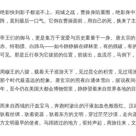
绝影快到影子都追不上。宛城之战，曹操身陷重围，绝影身中
阵，直到最后一口气。它倒在曹操面前，用自己的死，换来了主
帝王们的御马，更是集万千宠爱与历史重量于一身。唐太宗的
赤、特勒骠、白蹄乌——如今静静躺在碑林里，有的残破，有
可见。那是丘行恭为它拔箭的位置，箭拔出，血流尽，马倒下，
周穆王的八骏，载着天子巡游天下，见过昆仑的积雪，见过瑶
那个时代最遥远的想象。唐玄宗的照夜白通体雪白，据说夜间
年，至今仍在美国大都会博物馆里，静静望着来自世界各地的目
而来自西域的汗血宝马，奔跑时渗出的汗液如血色般殷红。汉武
驮着丝绸，驮着瓷器，驮着东方的文明，穿过茫茫沙漠，走向
方文明最早的使者。马蹄踏过的地方，驼铃声起，商旅往来，文