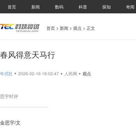
首页
新闻
数码
科普
探知
奇闻
首页
>
新闻
>
观点
> 正文
春风得意天马行
牛弎壮
2026-02-16 18:02:47
人民网
观点
思宇时评
金思宇/文