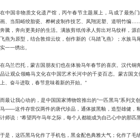
在中国非物质文化遗产馆，丙午春节主题展上，马成了最热门
画、当阳峪绞胎瓷、桦树皮制作技艺、凤翔泥塑、道明竹编…
奔騰，奔向更美好的生活。满族剪纸传承人剪出对马纹样，源
飞燕为原型，结合敦煌云纹，创作新的《马踏飞燕》；水族马
实一一绣出。
在乌兰巴托，蒙古国朋友们也在体验马年春节的喜庆。汉代铜
品让观众领略马文化在中国艺术长河中的千姿百态。蒙古国文
上、奋斗进取，春节意味着新的开始。”
而最让我心动的，是中国国家博物馆推出的“一匹黑马”系列文
马——这件存世仅两件的唐代珍品，通体披黑釉，造型雄健，
计师说：“希望丙午马年之际，每个人都能成为自己心中的那匹黑
于是，这匹黑马化作了手机包，黑金配色典雅大气；化作了毛