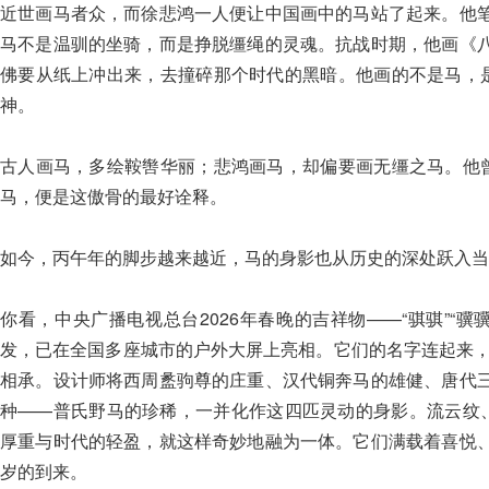
近世画马者众，而徐悲鸿一人便让中国画中的马站了起来。他
马不是温驯的坐骑，而是挣脱缰绳的灵魂。抗战时期，他画《
佛要从纸上冲出来，去撞碎那个时代的黑暗。他画的不是马，是
神。
古人画马，多绘鞍辔华丽；悲鸿画马，却偏要画无缰之马。他曾
马，便是这傲骨的最好诠释。
如今，丙午年的脚步越来越近，马的身影也从历史的深处跃入当
你看，中央广播电视总台2026年春晚的吉祥物——“骐骐”“骥骥
发，已在全国多座城市的户外大屏上亮相。它们的名字连起来，正
相承。设计师将西周盠驹尊的庄重、汉代铜奔马的雄健、唐代
种——普氏野马的珍稀，一并化作这四匹灵动的身影。流云纹、
厚重与时代的轻盈，就这样奇妙地融为一体。它们满载着喜悦
岁的到来。