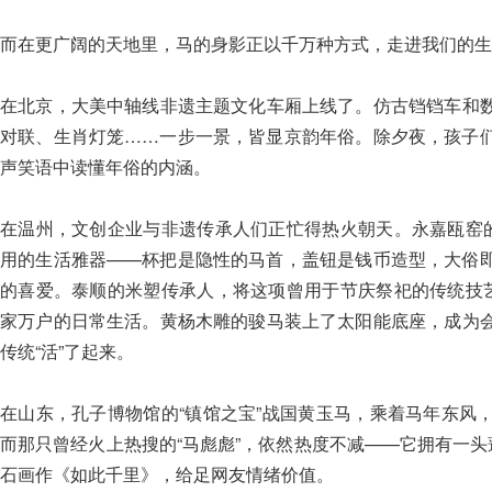
而在更广阔的天地里，马的身影正以千万种方式，走进我们的生
在北京，大美中轴线非遗主题文化车厢上线了。仿古铛铛车和
对联、生肖灯笼……一步一景，皆显京韵年俗。除夕夜，孩子
声笑语中读懂年俗的内涵。
在温州，文创企业与非遗传承人们正忙得热火朝天。永嘉瓯窑的
用的生活雅器——杯把是隐性的马首，盖钮是钱币造型，大俗
的喜爱。泰顺的米塑传承人，将这项曾用于节庆祭祀的传统技艺
家万户的日常生活。黄杨木雕的骏马装上了太阳能底座，成为
传统“活”了起来。
在山东，孔子博物馆的“镇馆之宝”战国黄玉马，乘着马年东风
而那只曾经火上热搜的“马彪彪”，依然热度不减——它拥有一头
石画作《如此千里》，给足网友情绪价值。